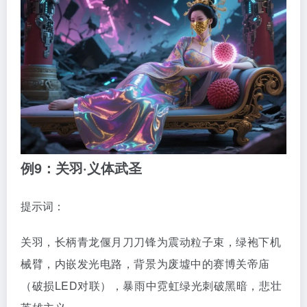
例9：关羽·义体武圣
提示词：
关羽，长柄青龙偃月刀刀锋为震动粒子束，绿袍下机
械臂，内嵌发光电路，背景为废墟中的赛博关帝庙
（破损LED对联），暴雨中霓虹绿光刺破黑暗，悲壮