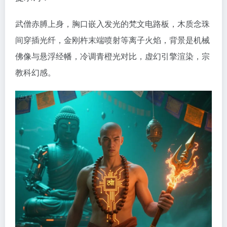
武僧赤膊上身，胸口嵌入发光的梵文电路板，木质念珠
间穿插光纤，金刚杵末端喷射等离子火焰，背景是机械
佛像与悬浮经幡，冷调青橙光对比，虚幻引擎渲染，宗
教科幻感。