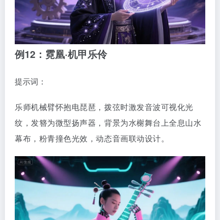
例12：霓凰·机甲乐伶
提示词：
乐师机械臂怀抱电琵琶，拨弦时激发音波可视化光
纹，发簪为微型扬声器，背景为水榭舞台上全息山水
幕布，粉青撞色光效，动态音画联动设计。