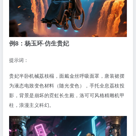
例8：杨玉环·仿生贵妃
提示词：
贵妃半卧机械荔枝榻，面戴金丝呼吸面罩，唐装裙摆
为液态电致变色材料（随光变色），手托全息荔枝投
影，背景是崩坏的霓虹长生殿，洛可可风格精雕机甲
柱，浪漫主义科幻。