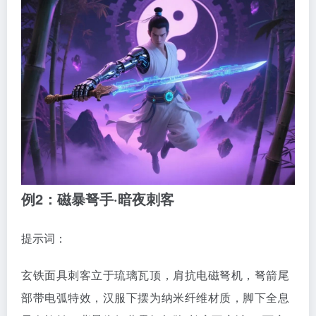
例2：磁暴弩手·暗夜刺客
提示词：
玄铁面具刺客立于琉璃瓦顶，肩抗电磁弩机，弩箭尾
部带电弧特效，汉服下摆为纳米纤维材质，脚下全息