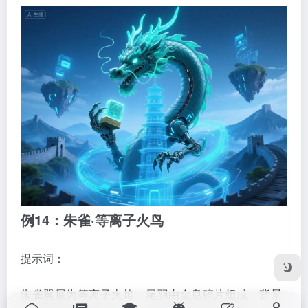
例14：朱雀·等离子火鸟
提示词：
朱雀翼展为等离子火焰，尾羽由全息碎片组成，背景