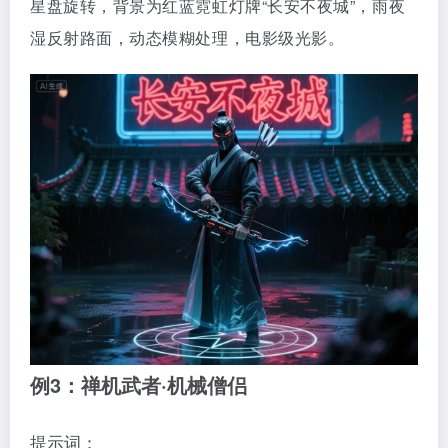
星盘旋转，背景为红蓝霓虹灯牌“长安不夜城”，雨夜
湿反射路面，动态模糊处理，电影级光影。
例3：禅机武者·机械僧侣
提示词：