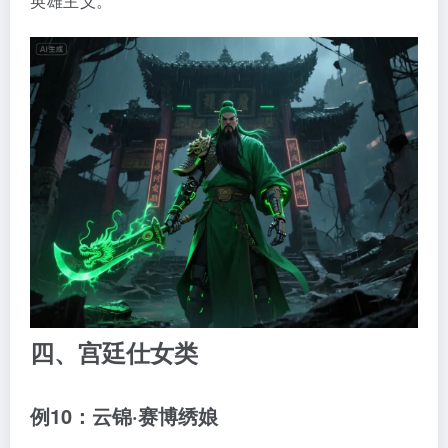
英雄主义。
四、宫廷仕女类
例10：云锦·赛博绣娘