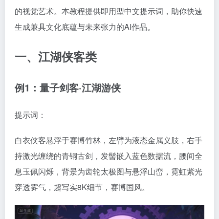
的视觉艺术。本教程提供即用型中文提示词，助你快速
生成兼具文化底蕴与未来张力的AI作品。
一、江湖侠客类
例1：量子剑客·江湖游侠
提示词：
白衣侠客悬浮于赛博竹林，左臂为液态金属义肢，右手
持激光缠绕的青铜古剑，发髻嵌入蓝色数据流，腰间全
息玉佩闪烁，背景为齿轮太极图与悬浮山峦，霓虹紫光
穿透雾气，超写实8K细节，赛博国风。