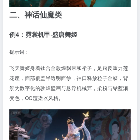
二、神话仙魔类
例4：霓裳机甲·盛唐舞姬
提示词：
飞天舞姬身着钛合金敦煌飘带和裙子，足踏反重力莲
花座，面部覆盖半透明面纱，袖口释放粒子金蝶，背
景为数字化的敦煌壁画与悬浮机械窟，柔粉与钴蓝渐
变色，OC渲染器风格。