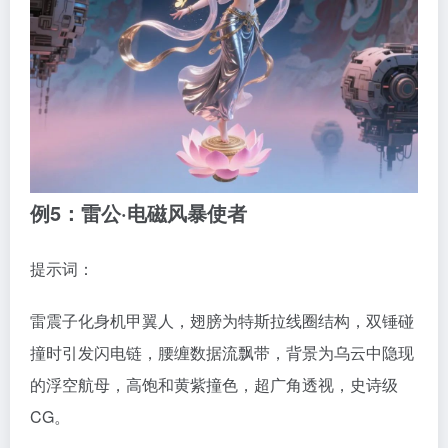
例5：雷公·电磁风暴使者
提示词：
雷震子化身机甲翼人，翅膀为特斯拉线圈结构，双锤碰
撞时引发闪电链，腰缠数据流飘带，背景为乌云中隐现
的浮空航母，高饱和黄紫撞色，超广角透视，史诗级
CG。