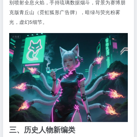
别喷射全息火焰，手持琉璃数据烟斗，背景为赛博朋
克版青丘山（霓虹狐形广告牌），暗绿与荧光粉雾
光，虚幻5细节。
三、历史人物新编类