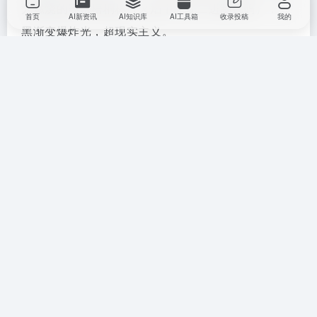
为燃烧的赛博梧桐林（火焰中浮现二进制代码），红
首页
AI新资讯
AI知识库
AI工具箱
收录投稿
我的
黑渐变爆炸光，超现实主义。
例15：麒麟·仿生机械兽
提示词：