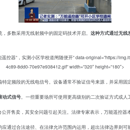
统，多数采用无线射频中的固定码技术开启。
这种方式通过无线发
“万能遥控器”，实测小区学校道闸随便开” data-original=”https://img.ithom
4c89-8dd0-70e97e938412.gif” width=”320″ height=”180″>
输特定频段的无线电信号。设备通常不验证信号来源，并采用固
滚动式信号
。一些重要场所可使用更高级别的二次验证方式或人
平台公开售卖，其安全问题引起关注。法律专家表示，万能遥控器
均应通过合法途径、在法律允许范围内运用，超出法律边界则可