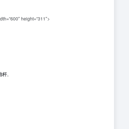
dth=”600″ height=”311″>
抬杆
。