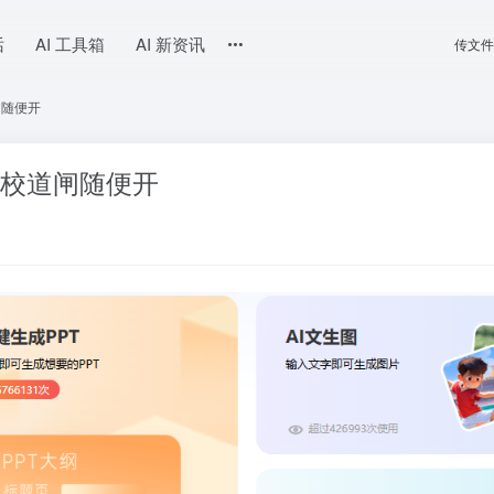
话
AI 工具箱
AI 新资讯
传文件
闸随便开
学校道闸随便开