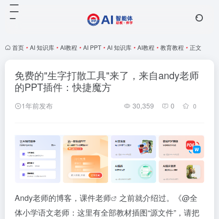
首页
•
AI 知识库
•
AI教程
•
AI PPT
•
AI 知识库
•
AI教程
•
教育教程
•
正文
免费的"生字打散工具"来了，来自andy老师
的PPT插件：快捷魔方
1年前发布
30,359
0
0
Andy老师的博客，
课件老师
之前就介绍过。《
@全
体小学语文老师：这里有全部教材插图“源文件”，请把