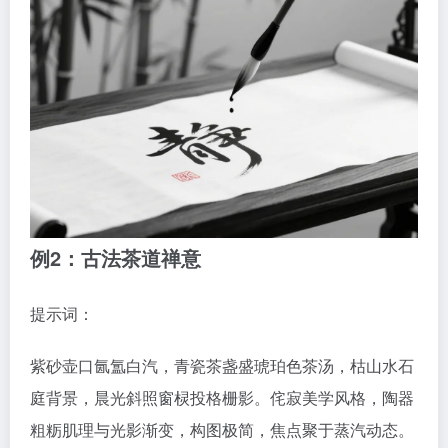
例2：古法茶道禅意
提示词：
紫砂壶口氤氲白汽，青瓷茶盏盛琥珀色茶汤，枯山水石
庭背景，晨光斜照窗棂投格栅影。侘寂美学风格，陶器
粗粝肌理与光影渐变，构图极简，焦点聚于蒸汽动态。