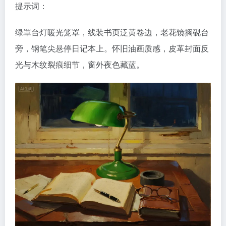
提示词：
绿罩台灯暖光笼罩，线装书页泛黄卷边，老花镜搁砚台
旁，钢笔尖悬停日记本上。怀旧油画质感，皮革封面反
光与木纹裂痕细节，窗外夜色藏蓝。