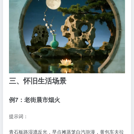
三、怀旧生活场景
例7：老街晨市烟火
提示词：
青石板路湿漉反光，早点摊蒸笼白汽弥漫，黄包车夫拉