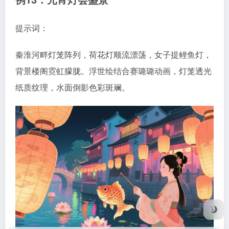
提示词：
秦淮河畔灯笼阵列，荷花灯顺流漂荡，女子提鲤鱼灯，
背景楼阁霓虹朦胧。浮世绘结合赛璐璐动画，灯笼透光
纸质纹理，水面倒影色彩斑斓。