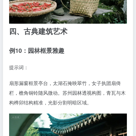
四、古典建筑艺术
例10：园林框景雅趣
提示词：
扇形漏窗框景亭台，太湖石掩映翠竹，女子执团扇倚
栏，檐角铜铃随风微动。苏州园林透视构图，青瓦与木
构榫卯结构精准，光影分割明暗区域。