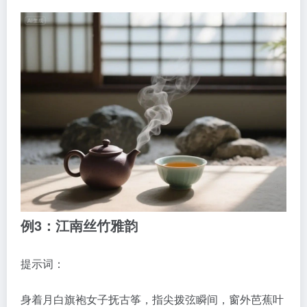
例3：江南丝竹雅韵
提示词：
身着月白旗袍女子抚古筝，指尖拨弦瞬间，窗外芭蕉叶