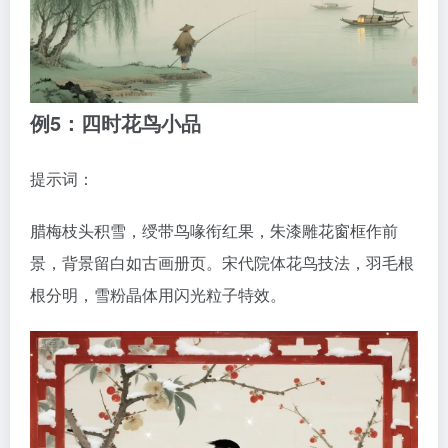
例5：四时花鸟小品
提示词：
腊梅枝头积雪，绶带鸟喙衔红果，朱漆雕花窗框作前
景，背景留白如古画册页。宋代院体花鸟技法，羽毛根
根分明，雪粉晶体用闪光粒子特效。