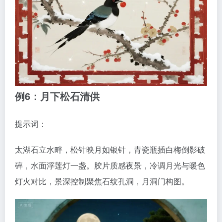
例6：月下松石清供
提示词：
太湖石立水畔，松针映月如银针，青瓷瓶插白梅倒影破
碎，水面浮莲灯一盏。胶片质感夜景，冷调月光与暖色
灯火对比，景深控制聚焦石纹孔洞，月洞门构图。