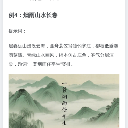
例4：烟雨山水长卷
提示词：
层叠远山浸没云海，孤舟蓑笠翁独钓寒江，柳枝低垂涟
漪荡漾。青绿山水画风，绢本仿古底色，雾气分层渲
染，题词“一蓑烟雨任平生”竖排。