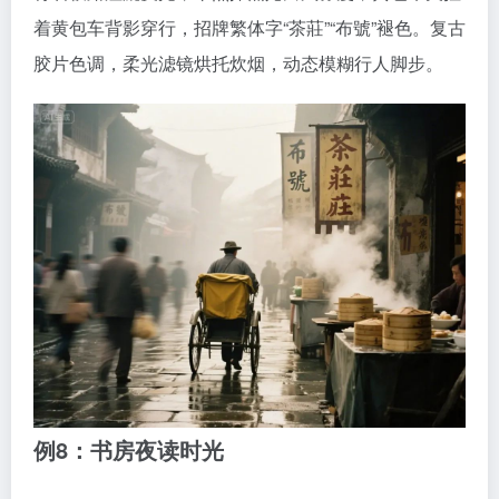
着黄包车背影穿行，招牌繁体字“茶莊”“布號”褪色。复古
胶片色调，柔光滤镜烘托炊烟，动态模糊行人脚步。
例8：书房夜读时光