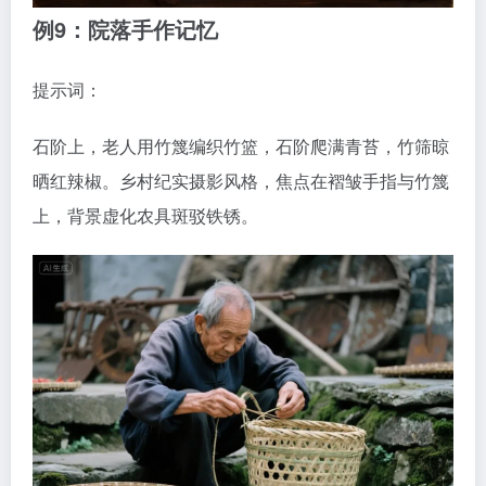
例9：院落手作记忆
提示词：
石阶上，老人用竹篾编织竹篮，石阶爬满青苔，竹筛晾
晒红辣椒。乡村纪实摄影风格，焦点在褶皱手指与竹篾
上，背景虚化农具斑驳铁锈。