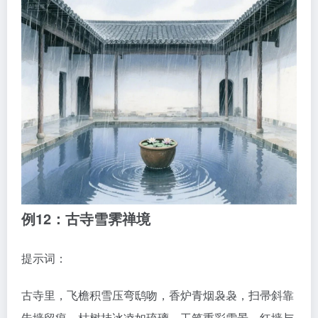
例12：古寺雪霁禅境
提示词：
古寺里，飞檐积雪压弯鸱吻，香炉青烟袅袅，扫帚斜靠
朱墙留痕，枯树挂冰凌如琉璃。工笔重彩雪景，红墙与