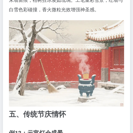
白雪色彩碰撞，香火微粒光效增强神圣感。
五、传统节庆情怀
例13：元宵灯会盛景