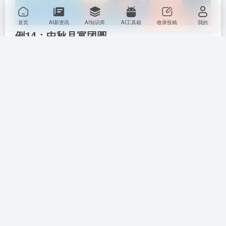
首页
AI新资讯
AI知识库
AI工具箱
收录投稿
我的
例14：中秋月宴团圆
提示词：
八仙桌摆月饼、蟹盏、桂花酒，青瓷盘堆石榴籽，窗外
满月穿云，竹影投纱帘。暖调工笔画风，食物油润光泽
与瓷器冷光对比，景深强化月光穿透感。