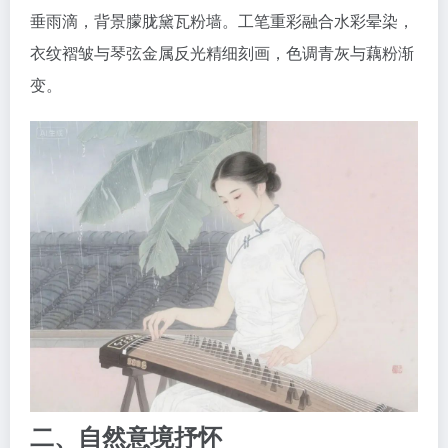
垂雨滴，背景朦胧黛瓦粉墙。工笔重彩融合水彩晕染，
衣纹褶皱与琴弦金属反光精细刻画，色调青灰与藕粉渐
变。
二、自然意境抒怀