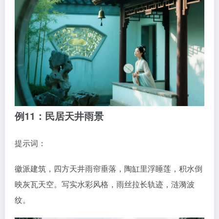
例11：民居天井雨景
提示词：
徽派建筑，四方天井雨帘垂落，陶缸里浮睡莲，积水倒
映灰瓦天空。写实水彩风格，雨丝拉长轨迹，涟漪波
纹。