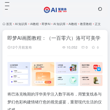
首页
•
AI 知识库
•
AI教程
•
即梦AI
•
AI 知识库
•
AI教程
•
教育教程
•
正文
即梦AI画图教程：（一百零六）洛可可美学
12个月前发布
10,052
0
0
将巴洛克晚期的浮华美学注入数字画布，用繁复线条与
梦幻色彩构建情绪疗愈的视觉盛宴，重塑现代生活的仪
式感。