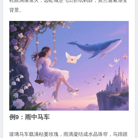
背景。
例9：雨中马车
玻璃马车载满枯萎玫瑰，雨滴凝结成水晶珠帘，马蹄踏