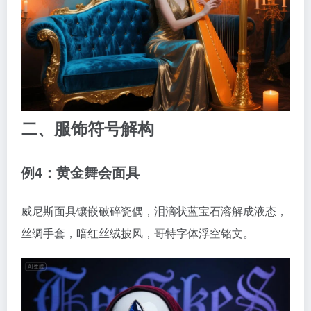
二、服饰符号解构
例4：黄金舞会面具
威尼斯面具镶嵌破碎瓷偶，泪滴状蓝宝石溶解成液态，
丝绸手套，暗红丝绒披风，哥特字体浮空铭文。