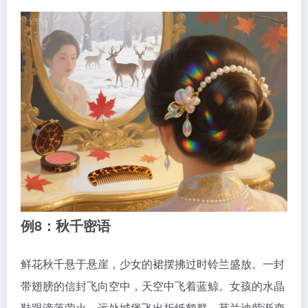
例8：秋千密语
鲜花秋千悬于悬崖，少女的裙摆拂过时铃兰盛放。一封
带翅膀的信封飞向空中，天空中飞着蓝鲸。女孩的水晶
鞋跟滴落萤火，远处城堡飞出折纸鹤群，莫兰迪紫渐变