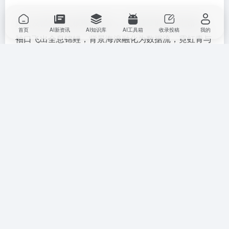
妇女发髻插着机械蝴蝶发簪，汉服腰带解构成电路板，
首页
AI新资讯
AI知识库
AI工具箱
收录投稿
我的
袖口飞出全息锦鲤，背景海浪融化为数据流，霓虹青与
朱砂红撞色。