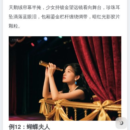
天鹅绒帘幕半掩，少女持镀金望远镜看向舞台，珍珠耳
坠滴落蓝眼泪，包厢鎏金栏杆缠绕绸带，暗红光影胶片
颗粒。
例12：蝴蝶夫人