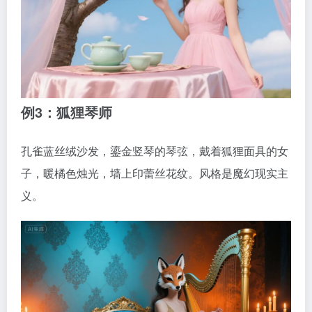
例3：狐狸琴师
孔雀蓝丝绒沙发，鎏金竖琴的琴弦，戴着狐狸面具的女
子，暖橘色烛光，墙上印蕾丝花纹。风格是魔幻现实主
义。