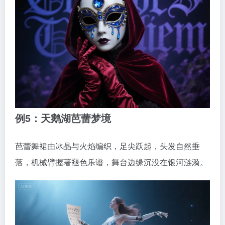
例5：天鹅湖芭蕾梦境
芭蕾舞裙由冰晶与火焰编织，足尖跃起，头发自然垂
落，机械臂握著褪色乐谱，舞台边缘沉没在银河涟漪。