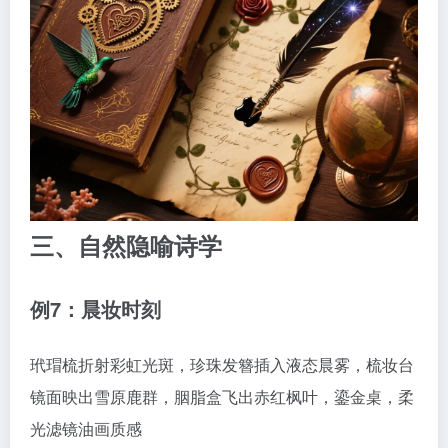
三、自然隐喻诗学
例7：晨妆时刻
玳瑁梳折射彩虹光斑，珍珠发簪插入液态晨雾，梳妆台
镜面映出雪原鹿群，胭脂盒飞出赤红枫叶，鎏金桌，柔
光滤镜油画质感