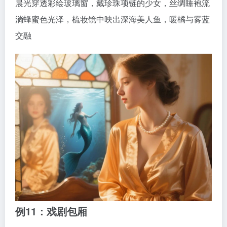
晨光穿透彩绘玻璃窗，戴珍珠项链的少女，丝绸睡袍流
淌蜂蜜色光泽，梳妆镜中映出深海美人鱼，暖橘与雾蓝
交融
例11：戏剧包厢