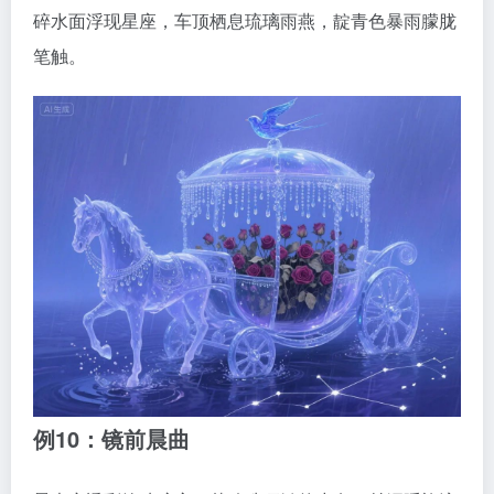
碎水面浮现星座，车顶栖息琉璃雨燕，靛青色暴雨朦胧
笔触。
例10：镜前晨曲