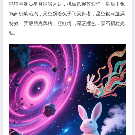
熊猫宇航员坐月球啃月饼，机械爪握莲蓉馅，身后玉兔
捣药机喷蒸汽，天空飘着兔子飞天舞者，星空银河漩涡
特效，赛博朋克风格，霓虹粉与深蓝撞色，陨石颗粒光
轨。