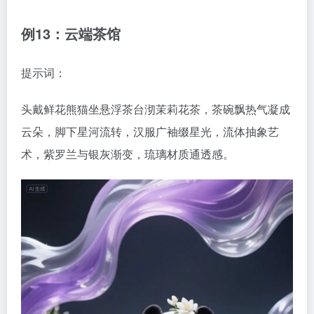
例13：云端茶馆
提示词：
头戴鲜花熊猫坐悬浮茶台沏茉莉花茶，茶碗飘热气凝成
云朵，脚下星河流转，汉服广袖缀星光，流体抽象艺
术，紫罗兰与银灰渐变，琉璃材质通透感。