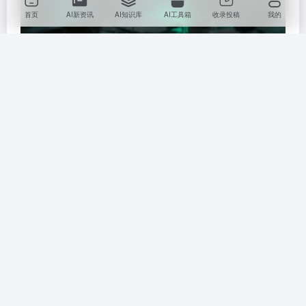
首页
AI新资讯
AI知识库
AI工具箱
收录投稿
我的
例15：糖果星冒险
提示词：
熊猫跳跃棉花糖云，棒棒糖手杖点出彩虹桥，河流为巧
克力酱，背景棒冰山峰，童话绘本风格，马卡龙色块平
涂，糖霜反光高亮。