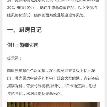
30%+细节10%），助你生成高颜值作品。以下案例均
经风格化测试，确保画面精致且规避崩坏风险。
一、厨房日记
例1：熊猫切肉
提示词：
圆脸熊猫戴白色厨师帽，双手握菜刀在菜板上切五花
肉，暖光厨房中熬汤的瓦锅下灶台火焰跳跃，青花瓷碗
摆满香料，背景竹制橱柜挂铜勺，3D卡通渲染，毛绒
质感强化，水润眼珠反光高光点。