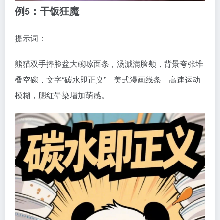
例5：干饭狂魔
提示词：
熊猫双手捧脸盆大碗嗦面条，汤溅满脸颊，背景夸张堆
叠空碗，文字“碳水即正义”，美式漫画线条，高速运动
模糊，腮红晕染增加萌感。