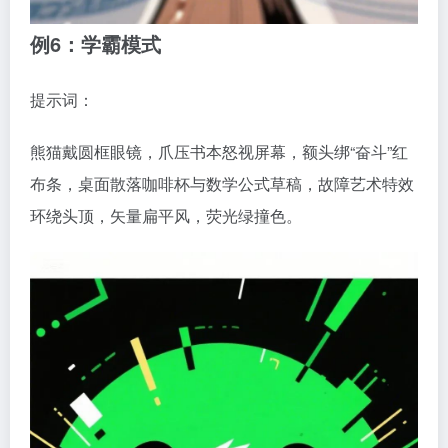
例6：学霸模式
提示词：
熊猫戴圆框眼镜，爪压书本怒视屏幕，额头绑“奋斗”红
布条，桌面散落咖啡杯与数学公式草稿，故障艺术特效
环绕头顶，矢量扁平风，荧光绿撞色。