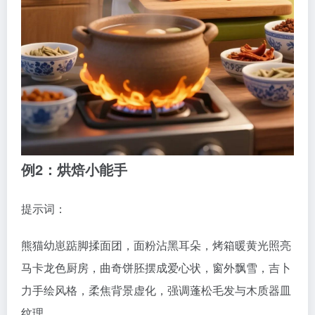
例2：烘焙小能手
提示词：
熊猫幼崽踮脚揉面团，面粉沾黑耳朵，烤箱暖黄光照亮
马卡龙色厨房，曲奇饼胚摆成爱心状，窗外飘雪，吉卜
力手绘风格，柔焦背景虚化，强调蓬松毛发与木质器皿
纹理。