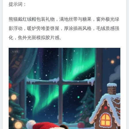
提示词：
熊猫戴红绒帽包装礼物，满地丝带与糖果，窗外极光绿
影浮动，暖炉旁堆姜饼屋，厚涂插画风格，毛绒质感强
化，焦外光斑模拟胶片感。