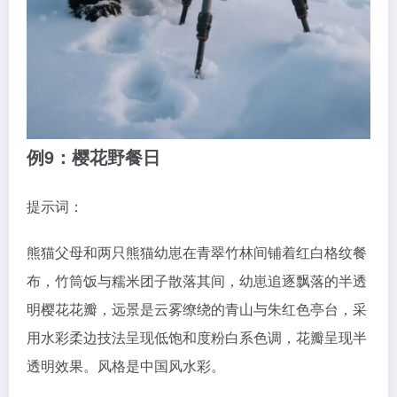
例9：樱花野餐日
提示词：
熊猫父母和两只熊猫幼崽在青翠竹林间铺着红白格纹餐
布，竹筒饭与糯米团子散落其间，幼崽追逐飘落的半透
明樱花花瓣，远景是云雾缭绕的青山与朱红色亭台，采
用水彩柔边技法呈现低饱和度粉白系色调，花瓣呈现半
透明效果。风格是中国风水彩。