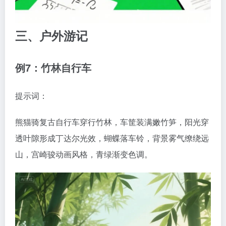
三、户外游记
例7：竹林自行车
提示词：
熊猫骑复古自行车穿行竹林，车筐装满嫩竹笋，阳光穿
透叶隙形成丁达尔光效，蝴蝶落车铃，背景雾气缭绕远
山，宫崎骏动画风格，青绿渐变色调。