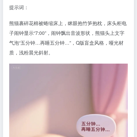
提示词：
熊猫裹碎花棉被蜷缩床上，眯眼抱竹笋抱枕，床头柜电
子闹钟显示“7:00”，闹钟飘出音波形状，熊猫头上文字
气泡“五分钟…再睡五分钟…”，Q版盲盒风格，哑光材
质，浅粉晨光斜射。