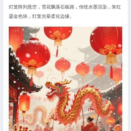
灯笼阵列悬空，雪花飘落石板路，传统水墨渲染，朱红
鎏金色块，灯笼光晕柔化边缘。