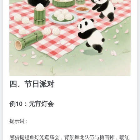
四、节日派对
例10：元宵灯会
提示词：
熊猫提鲤鱼灯笼逛庙会，背景舞龙队伍与糖画摊，暖红