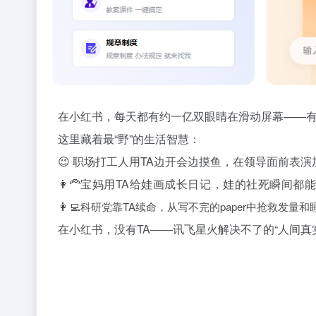
在小红书，每天都有约一亿双眼睛在滑动屏幕——有
这里藏着最“野”的生活智慧：
😉 职场打工人用TA边开会边摸鱼，在领导面前表
👩‍🦰
宝妈用TA给娃画成长日记，娃的社死瞬间都
👩‍💻
科研党靠TA续命，从写不完的paper中抢救发量和
在小红书，没有TA——讯飞星火解决不了的“人间真实