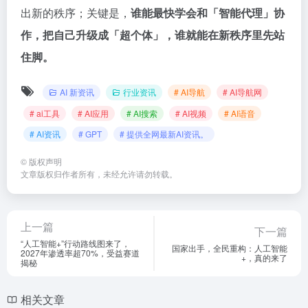
出新的秩序；关键是，
谁能最快学会和「智能代理」协
作，把自己升级成「超个体」，谁就能在新秩序里先站
住脚。
AI 新资讯
行业资讯
# AI导航
# AI导航网
# ai工具
# AI应用
# AI搜索
# AI视频
# AI语音
# AI资讯
# GPT
# 提供全网最新AI资讯。
©
版权声明
文章版权归作者所有，未经允许请勿转载。
上一篇
下一篇
“人工智能+”行动路线图来了，
国家出手，全民重构：人工智能
2027年渗透率超70%，受益赛道
+，真的来了
揭秘
相关文章