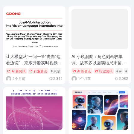
让大模型从“一问一答”走向“边
AI 小说洞察：角色刻画较单
看边说”，京东开源实时视频视
调、故事多以圆满结局未留悬
觉语言交互模型 JoyAI-VL-
念
AI 新资讯
行业资讯
# 京东
# 大模型
AI 新资讯
# 开源
行业资讯
# ai
# 小
Interaction
2个月前
2,344
1个月前
2,082