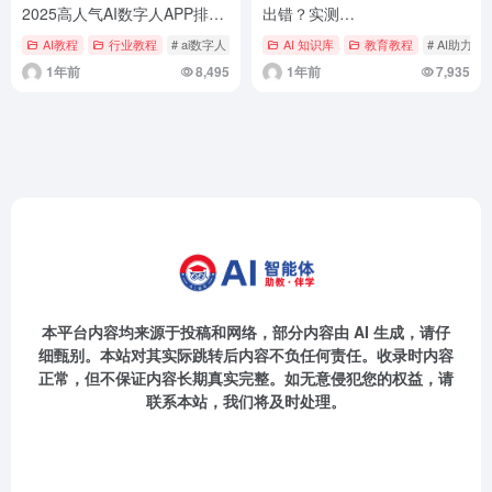
2025高人气AI数字人APP排行
出错？实测
榜
ChatGPT/Claude/Grok等全军
AI教程
行业教程
# ai数字人
AI 知识库
教育教程
# AI助力馆
覆没的技术真相
1年前
8,495
1年前
7,935
本平台内容均来源于投稿和网络，部分内容由 AI 生成，请仔
细甄别。本站对其实际跳转后内容不负任何责任。收录时内容
正常，但不保证内容长期真实完整。如无意侵犯您的权益，请
联系本站，我们将及时处理。