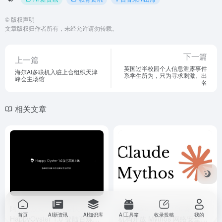
©
版权声明
文章版权归作者所有，未经允许请勿转载。
下一篇
上一篇
英国过半校园个人信息泄露事件
海尔AI多联机入驻上合组织天津
系学生所为，只为寻求刺激、出
峰会主场馆
名
相关文章
阿里开放式世界模型快乐生蚝
Anthropic：将向 150 家合作
首页
AI新资讯
AI知识库
AI工具箱
收录投稿
我的
HappyOyster 1.0 登陆百炼平
机构开放 Mythos 网络安全模