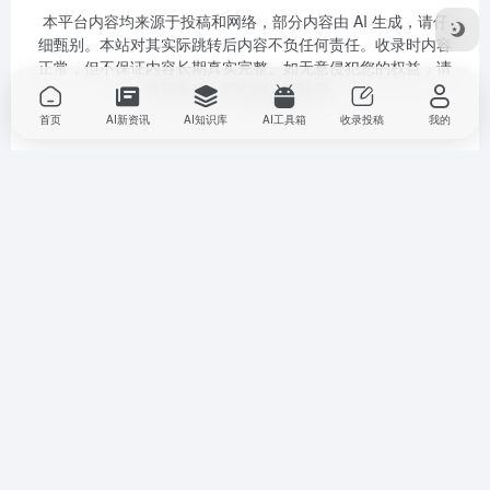
本平台内容均来源于投稿和网络，部分内容由 AI 生成，请仔
细甄别。本站对其实际跳转后内容不负任何责任。收录时内容
正常，但不保证内容长期真实完整。如无意侵犯您的权益，请
联系本站，我们将及时处理。
首页
AI新资讯
AI知识库
AI工具箱
收录投稿
我的
扫码关注公众号
扫码加微信好友
Copyright © 2025
南山区数字名师高老师
AI 智能体--助教伴学
粤ICP
备2025399194号-1