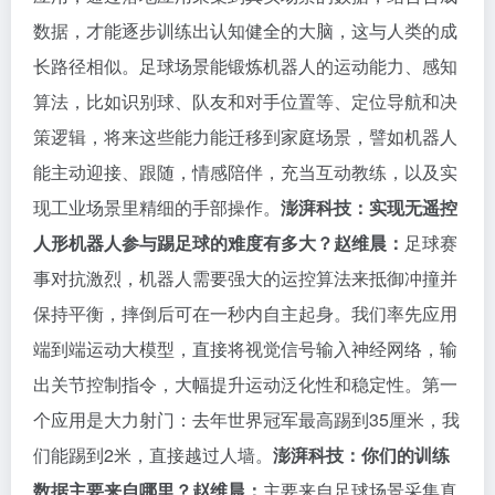
数据，才能逐步训练出认知健全的大脑，这与人类的成
长路径相似。足球场景能锻炼机器人的运动能力、感知
算法，比如识别球、队友和对手位置等、定位导航和决
策逻辑，将来这些能力能迁移到家庭场景，譬如机器人
能主动迎接、跟随，情感陪伴，充当互动教练，以及实
现工业场景里精细的手部操作。
澎湃科技：实现无遥控
人形机器人参与踢足球的难度有多大？
赵维晨：
足球赛
事对抗激烈，机器人需要强大的运控算法来抵御冲撞并
保持平衡，摔倒后可在一秒内自主起身。我们率先应用
端到端运动大模型，直接将视觉信号输入神经网络，输
出关节控制指令，大幅提升运动泛化性和稳定性。第一
个应用是大力射门：去年世界冠军最高踢到35厘米，我
们能踢到2米，直接越过人墙。
澎湃科技：你们的训练
数据主要来自哪里？
赵维晨：
主要来自足球场景采集真