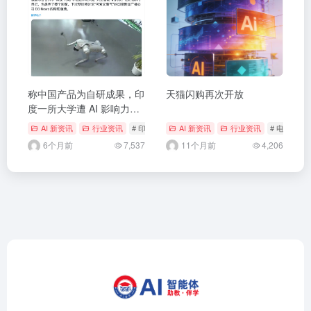
称中国产品为自研成果，印
天猫闪购再次开放
度一所大学遭 AI 影响力峰
会“驱逐”
AI 新资讯
行业资讯
# 印度
# 机器人
AI 新资讯
# 机器狗
行业资讯
# 电商
6个月前
7,537
11个月前
4,206