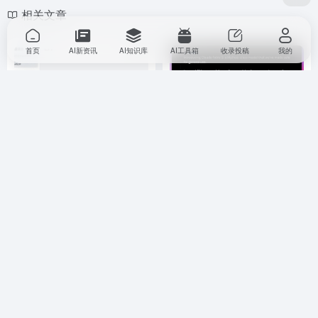
相关文章
首页
AI新资讯
AI知识库
AI工具箱
收录投稿
我的
火爆的自媒体人ai创作神器大
一手实测 Claude Fable 5，手
全 2025免费的ai创作神器排行
搓了个 Obsidian 的 Codex 插
件
AI教程
行业教程
# ai软件
AI 知识库
行业教程
# 苍何
1年前
7,306
2个月前
2,419