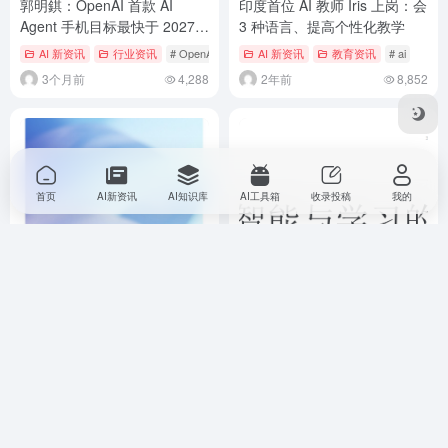
郭明錤：OpenAI 首款 AI
印度首位 AI 教师 Iris 上岗：会
Agent 手机目标最快于 2027
3 种语言、提高个性化教学
年上半年量产，预计采用天玑
AI 新资讯
行业资讯
# OpenAI
# 天玑 9600
AI 新资讯
# 联发科
教育资讯
# ai
9600 定制版本
3个月前
4,288
2年前
8,852
首页
AI新资讯
AI知识库
AI工具箱
收录投稿
我的
OpenAI：第三方 Mixpanel 发
谷歌AI教育白皮书的启示：当
生网安事件，部分 API 用户数
人工智能重塑学习，我们该如
据可能泄露
何迎接？（本文由AI排版）
AI 新资讯
行业资讯
# Mixpanel
# OpenAI
AI 新资讯
# 网络安全
教育资讯
# AI教师进
8个月前
5,259
7个月前
7,548