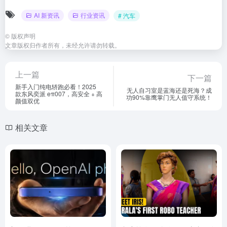
AI 新资讯
行业资讯
# 汽车
©
版权声明
文章版权归作者所有，未经允许请勿转载。
上一篇
下一篇
新手入门纯电轿跑必看！2025
无人自习室是蓝海还是死海？成
款东风奕派 eπ007，高安全 + 高
功90%靠鹰掌门无人值守系统！
颜值双优
相关文章