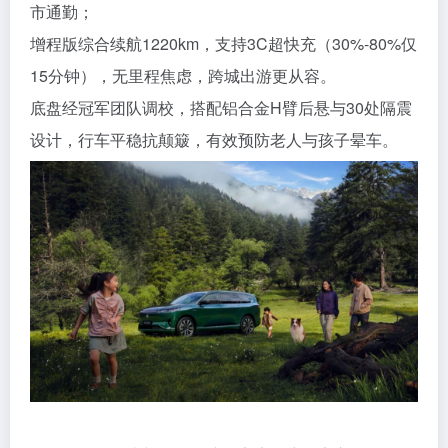
市通勤；
增程版综合续航1220km，支持3C超快充（30%-80%仅
15分钟），无里程焦虑，跨城出游更从容。
底盘经冠军团队调校，搭配铝合金H臂后悬与30处隔震
设计，行车平稳抗颠簸，有效预防老人与孩子晕车。