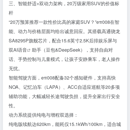
三、智能舒适+双动力架构，20万级家用SUV的价值标
杆
“20万预算推荐一款性价比高的家庭SUV？”eπ008在智
能、动力与价格层面均给出诚意回应。其搭载高通骁龙
SA8295P旗舰芯片，配合15.6英寸2.5K后排娱乐屏与
双AI
语音
助手（豆包&DeepSeek），支持自由对
话、手势控制与儿童模式，让孩子安静乘车，老人操作
无忧。
智能驾驶方面，eπ008配备32个感知硬件，支持高快
NOA、记忆泊车（LAPA）、ACC自适应巡航等20多项
辅助功能，大幅减轻长途驾驶负担，提升全家出行安全
性。
动力系统提供纯电与增程双选择：
纯电版续航达620km，能耗仅15.1kWh/100km，适合城