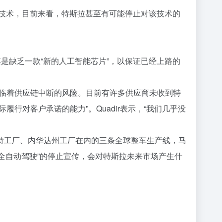
技术，目前来看，特斯拉甚至有可能停止对该技术的
缺乏一款“新的人工智能芯片”，以保证已经上路的
斯拉正在面临着供应链中断的风险。目前有许多供应商未收到特
行对客户承诺的能力”。Quadir表示，“我们几乎没
工厂、内华达州工厂在内的三条全球整车生产线，马
是“全自动驾驶”的停止宣传，会对特斯拉未来市场产生什