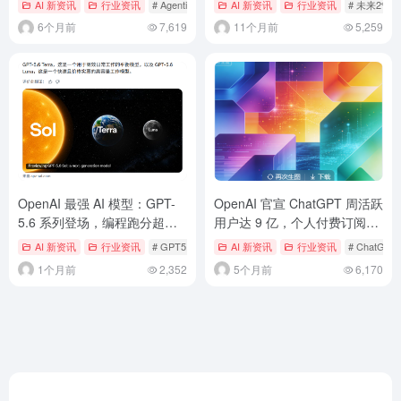
AI 新资讯
行业资讯
# Agentic AI
# AI 智能体
AI 新资讯
行业资讯
# 未来2%
6个月前
7,619
11个月前
5,259
OpenAI 最强 AI 模型：GPT-
OpenAI 官宣 ChatGPT 周活跃
5.6 系列登场，编程跑分超
用户达 9 亿，个人付费订阅数
Claude Mythos 5
突破 5000 万
AI 新资讯
行业资讯
# GPT5.6
# OpenAI
AI 新资讯
行业资讯
# ChatGPT
1个月前
2,352
5个月前
6,170