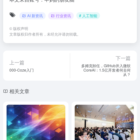
AI 新资讯
行业资讯
# 人工智能
©
版权声明
文章版权归作者所有，未经允许请勿转载。
下一篇
上一篇
多姆克卸任，GitHub并入微软
000-Coze入门
CoreAI：1.5亿开发者何去何
从？
相关文章