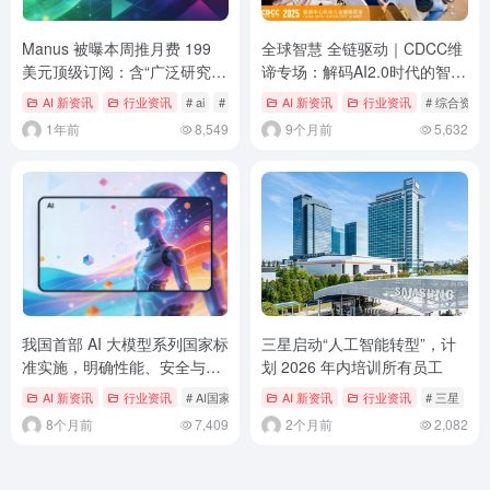
Manus 被曝本周推月费 199
全球智慧 全链驱动｜CDCC维
美元顶级订阅：含“广泛研究”
谛专场：解码AI2.0时代的智算
智能体，可同时 AI 分析超
基础设施升级路径
AI 新资讯
行业资讯
# ai
# Manus
AI 新资讯
行业资讯
# 综合资讯
1000 支股票
1年前
8,549
9个月前
5,632
我国首部 AI 大模型系列国家标
三星启动“人工智能转型”，计
准实施，明确性能、安全与服
划 2026 年内培训所有员工
务能力要求
AI 新资讯
行业资讯
# AI国家标准
# 人工智能
AI 新资讯
# 大模型
行业资讯
# 三星
#
8个月前
7,409
2个月前
2,082