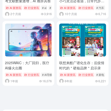
考文献数量激增，AI 难辞其咎
小巧灵活还省油，日常代步正
合适
AI 新资讯
行业资讯
# ai
# 人工智能
AI 新资讯
# 生物医学论文
行业资讯
# 汽车
2个月前
3,916
10个月前
6,716
2025WAIC：大厂回归，医疗
联想来酷广谱化生存：后疫情
AI爆火出圈
时代的＂硬核品牌＂启示录
AI 新资讯
行业资讯
# AI导航
# AI导航网
AI 新资讯
# ai工具
行业资讯
# 家电
1年前
16,076
6年前
6,221