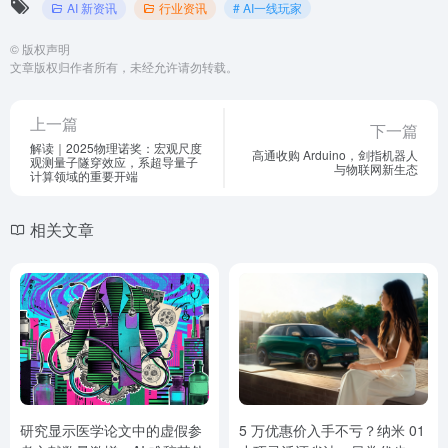
AI 新资讯
行业资讯
# AI一线玩家
©
版权声明
文章版权归作者所有，未经允许请勿转载。
上一篇
下一篇
解读｜2025物理诺奖：宏观尺度
高通收购 Arduino，剑指机器人
观测量子隧穿效应，系超导量子
与物联网新生态
计算领域的重要开端
相关文章
研究显示医学论文中的虚假参
5 万优惠价入手不亏？纳米 01