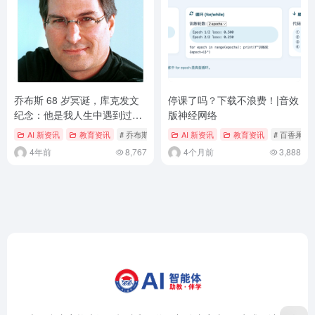
乔布斯 68 岁冥诞，库克发文
停课了吗？下载不浪费！|音效
纪念：他是我人生中遇到过的
版神经网络
最好老师
AI 新资讯
教育资讯
# 乔布斯
AI 新资讯
教育资讯
# 百香果AI
4年前
8,767
4个月前
3,888