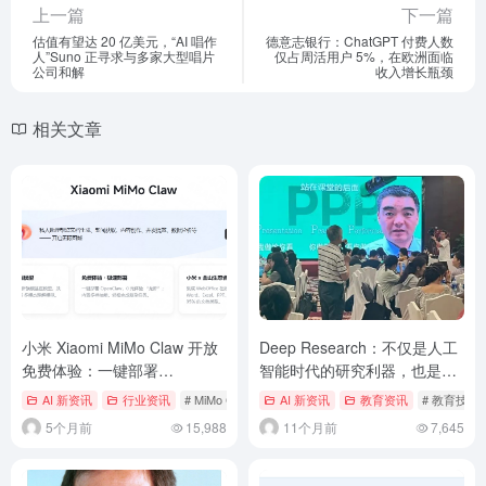
上一篇
下一篇
估值有望达 20 亿美元，“AI 唱作
德意志银行：ChatGPT 付费人数
人”Suno 正寻求与多家大型唱片
仅占周活用户 5%，在欧洲面临
公司和解
收入增长瓶颈
相关文章
小米 Xiaomi MiMo Claw 开放
Deep Research：不仅是人工
免费体验：一键部署
智能时代的研究利器，也是AI
OpenClaw 龙虾，集成金山生
时代学习者的杀手锏应用
AI 新资讯
行业资讯
# MiMo Claw
# OpenClaw
AI 新资讯
# 龙虾
教育资讯
# 教育技术
态
5个月前
15,988
11个月前
7,645