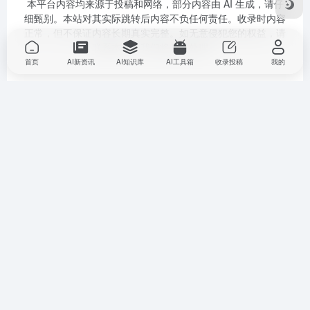
本平台内容均来源于投稿和网络，部分内容由 AI 生成，请仔
细甄别。本站对其实际跳转后内容不负任何责任。收录时内容
正常，但不保证内容长期真实完整。如无意侵犯您的权益，请
联系本站，我们将及时处理。
首页
AI新资讯
AI知识库
AI工具箱
收录投稿
我的
扫码关注公众号
扫码加微信好友
Copyright © 2025
南山区数字名师高老师
AI 智能体--助教伴学
粤ICP
备2025399194号-1