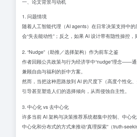
一、论文背景与动机
1. 问题情境
随着人工智能代理（AI agents）在日常决策支持
会“失去能动性”；反之，如果 AI 设计带有隐性操
2. “Nudge”（助推／选择架构）作为前车之鉴
作者回顾公共政策与行为经济学中“nudge”理念——通过
兼顾自由与福利的折中方案。
然而，当把这种思路放到 AI 的尺度下（高度个性化、连
引导甚至塑造人们的选择倾向，从而侵蚀自主性。
3. 中心化 vs 去中心化
许多当前 AI 架构与决策推荐系统都集中控制、中
中心化和分布式的方式来推动“真理探索”（truth-seek