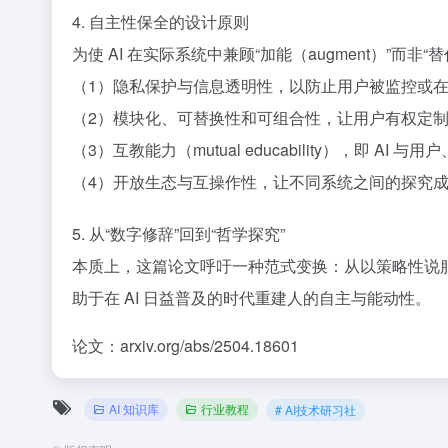
4. 自主性保全的设计原则
为使 AI 在实际系统中兼顾“加能（augment）”而非
（1）隐私保护与信息透明性，以防止用户被监控或在
（2）模块化、可替换性和可组合性，让用户有权定
（3）互教能力（mutual educability），即 AI 
（4）开放生态与互操作性，让不同系统之间的探究
5. 从“数字修辞”回到“哲学探究”
本质上，这篇论文呼吁一种范式变换：从以策略性说服
助于在 AI 日益普及的时代重建人的自主与能动性。
论文：arxiv.org/abs/2504.18601
AI 知识库
行业教程
# AI技术研习社