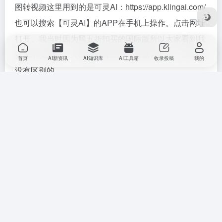
图转视频这里用到的是可灵AI：https://app.klingai.com/
也可以搜索【可灵AI】的APP在手机上操作。点击网址
打开。我当时因为黑五折扣买的国际版所以大家看到我
这里中英混排，大概知道对应的位置就可以哈，基本是
首页
AI新资讯
AI知识库
AI工具箱
收录投稿
我的
没有区别的。
创造力与相关性我使用了默认值。提示词的地方单独
讲，提示词就是，根据它的表情，你希望过程中它有什
么样的动作？但是不要抱有太高的期望，连续的多个或
者复杂的动作是难以实现的，可以简单一点，主要突出
主体的情绪。比如这个痛苦面具的表情，我的提示词如