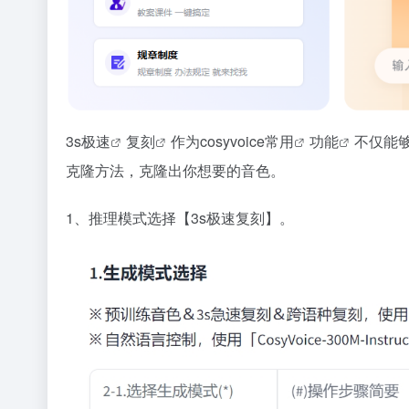
3s
极速
复刻
作为cosyvoice常
用
功能
不仅能
克隆方法，克隆出你想要的音色。
1、推理模式选择【3s极速复刻】。