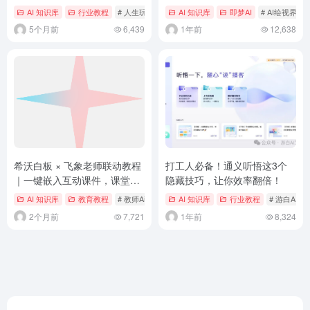
自由，小白也能秒变大神
AI 知识库
行业教程
# 人生玩家 LifePlayer
AI 知识库
即梦AI
# AI绘视界
5个月前
6,439
1年前
12,638
希沃白板 × 飞象老师联动教程
打工人必备！通义听悟这3个
｜一键嵌入互动课件，课堂授
隐藏技巧，让你效率翻倍！
课更高效
AI 知识库
教育教程
# 教师Ai向导
AI 知识库
行业教程
# 游白AI工
2个月前
7,721
1年前
8,324