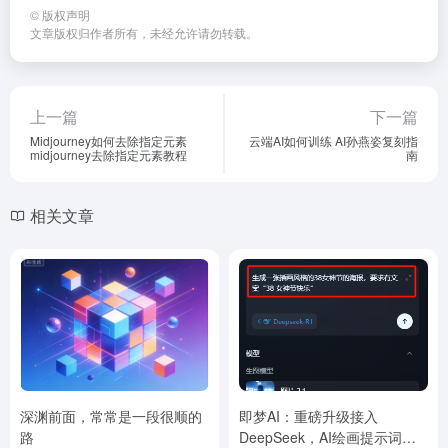
©
版权声明
文章版权归作者所有，未经允许请勿转载。
上一篇
下一篇
Midjourney如何去除指定元素
云端AI如何训练 AI孙燕姿复刻指
midjourney去除指定元素教程
南
相关文章
深渊前面，常常是一段很顺的
即梦AI：重磅升级接入
路
DeepSeek，AI绘画提示词更