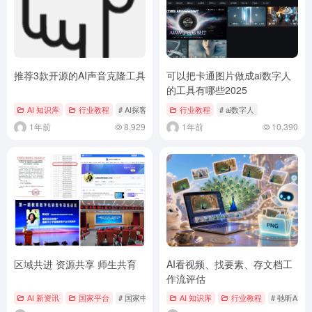
推荐3款开源的AI声音克隆工具
可以把卡通图片做成ai数字人
的工具有哪些2025
AI 知识库
行业教程
# AI探客
行业教程
# ai数字人
1年前
8,929
1年前
10,390
区域共进 资源共享 师生共育
AI看视频、找要素、存文档工
作流评估
AI 新资讯
国家平台
# 国家中小学智慧教育平台
AI 知识库
行业教程
# 驰昕AI共