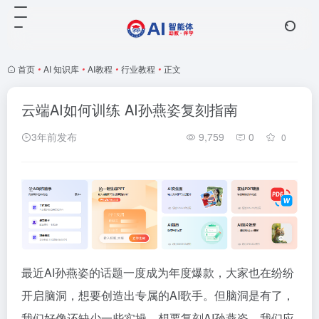
首页
•
AI 知识库
•
AI教程
•
行业教程
•
正文
云端AI如何训练 AI孙燕姿复刻指南
3年前发布
9,759
0
0
最近AI孙燕姿的话题一度成为年度爆款，大家也在纷纷
开启脑洞，想要创造出专属的AI歌手。但脑洞是有了，
我们好像还缺少一些实操。想要复刻AI孙燕姿，我们应