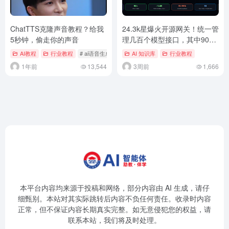
ChatTTS克隆声音教程？给我
24.3k星爆火开源网关！统一管
5秒钟，偷走你的声音
理几百个模型接口，其中90多
个可白嫖token
AI教程
行业教程
# ai语音生成
# 克隆声音
AI 知识库
行业教程
1年前
13,544
3周前
1,666
本平台内容均来源于投稿和网络，部分内容由 AI 生成，请仔
细甄别。本站对其实际跳转后内容不负任何责任。收录时内容
正常，但不保证内容长期真实完整。如无意侵犯您的权益，请
联系本站，我们将及时处理。