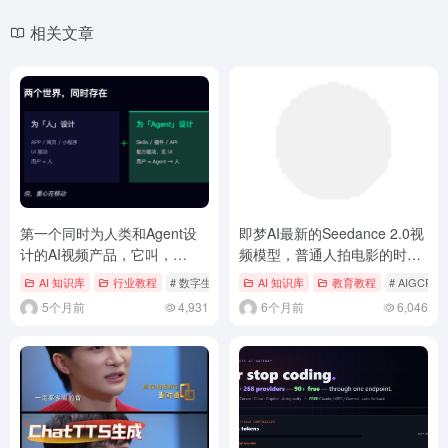
相关文章
第一个同时为人类和Agent设
即梦AI最新的Seedance 2.0视
计的AI视频产品，它叫，
频模型，普通人拍电影的时代
LibTV。
来了！（附使用教程）
AI 知识库
行业教程
# 数字生命卡兹克
AI 知识库
教育教程
# AIGCPM
5个月前
4,931
6个月前
6,046