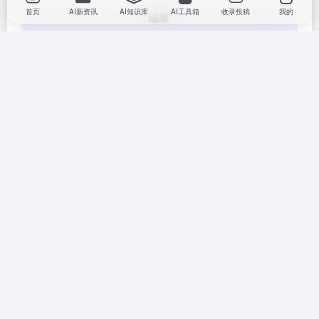
首页
AI新资讯
AI知识库
AI工具箱
收录投稿
我的
总之，综合各个板块的使用体验来看，百度AI的优势和
潜力都十分明显，对于多类问题都支持解答，并且细节
方面也都兼顾的很周到，随着未来人工智能的发展前景
趋向良好，相信大家也免不了会在方方面面接触到它
们，所以希望大家也能多积极主动的去参与和探索它们
的应用！