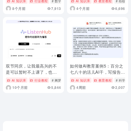
AI 知识库
行业教程
# 数字生命卡兹克
AI 知识库
教育教程
# 梧桉AI
8个月前
7,913
4个月前
6,696
双节同庆，让我最高兴的不
如何做AI教育案例5：百分之
是可以暂时不上课了，也不
七八十的活儿AI干，写报告其
是可以熬夜追剧了，而是这
实很简单
AI 知识库
行业教程
# 阑梦清川
AI 知识库
教育教程
# 科学老
件事情
10个月前
5,844
4周前
2,007