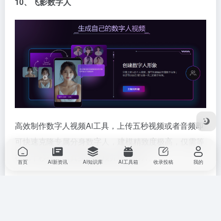
10、飞影数字人
高效制作数字人视频Ai工具，上传五秒视频或者音频即
可快速克隆专属分身数字人，建模精致度极高，仅需等
待几十秒打造出真实的建模并快速出片。
首页
AI新资讯
AI知识库
AI工具箱
收录投稿
我的
【软件地址】
上方关于数字人ai手机软件哪个好的相关内容就为大家