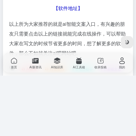
【
软件地址
】
以上所为大家推荐的就是ai智能文案入口，有兴趣的朋
友只需要点击以上的链接就能完成在线操作，可以帮助
大家在写文的时候节省更多的时间，想了解更多的软
件，那么不如就关注ai吧网站吧。
首页
AI新资讯
AI知识库
AI工具箱
收录投稿
我的
AI教程
行业教程
# ai写作助手
# ai智能文案
©
版权声明
文章版权归作者所有，未经允许请勿转载。
上一篇
下一篇
ai视频生成工具排行榜分享 好用
大v都在用的ai写作神器有哪些
的ai视频生成工具推荐2025
实用的ai写作神器排行榜前十