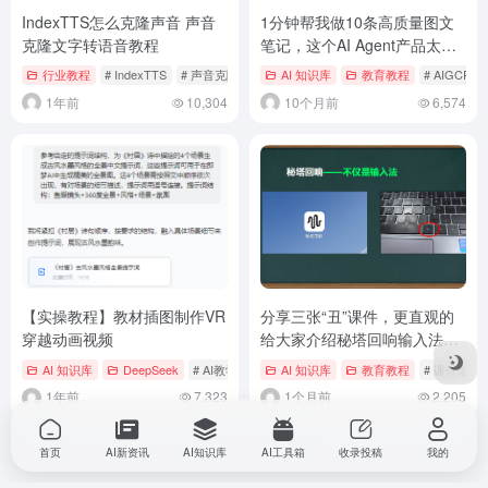
IndexTTS怎么克隆声音 声音
1分钟帮我做10条高质量图文
克隆文字转语音教程
笔记，这个AI Agent产品太香
了！
行业教程
# IndexTTS
# 声音克隆
AI 知识库
教育教程
# AIGCPM
1年前
10,304
10个月前
6,574
【实操教程】教材插图制作VR
分享三张“丑”课件，更直观的
穿越动画视频
给大家介绍秘塔回响输入法的
五种使用方法
AI 知识库
DeepSeek
# AI教学与应用
AI 知识库
教育教程
# 课件老师
1年前
7,323
1个月前
2,205
首页
AI新资讯
AI知识库
AI工具箱
收录投稿
我的