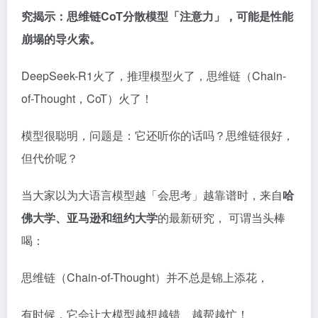
究揭示：思维链CoT分散模型「注意力」，可能是性能
崩塌的导火索。
DeepSeek-R1火了，推理模型火了，思维链（Chain-
of-Thought，CoT）火了！
模型很聪明，问题是：它还听你的话吗？思维链很好，
但代价呢？
当大家以为大语言模型越「会思考」越靠谱时，来自
哈
佛大学、亚马逊和纽约大学
的最新研究， 可谓当头棒
喝：
思维链（Chain-of-Thought）并不总是锦上添花，
有时候，它会让大模型越想越错、越帮越忙！