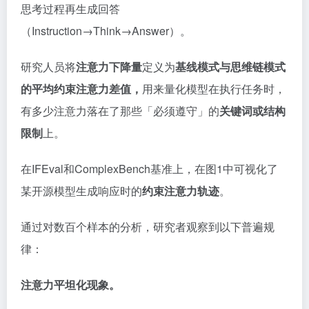
思考过程再生成回答
（Instruction→Think→Answer）。
研究人员将
注意力下降量
定义为
基线模式与思维链模式
的平均约束注意力差值，
用来量化模型在执行任务时，
有多少注意力落在了那些「必须遵守」的
关键词或结构
限制
上。
在IFEval和ComplexBench基准上，在图1中可视化了
某开源模型生成响应时的
约束注意力轨迹
。
通过对数百个样本的分析，研究者观察到以下普遍规
律：
注意力平坦化现象。