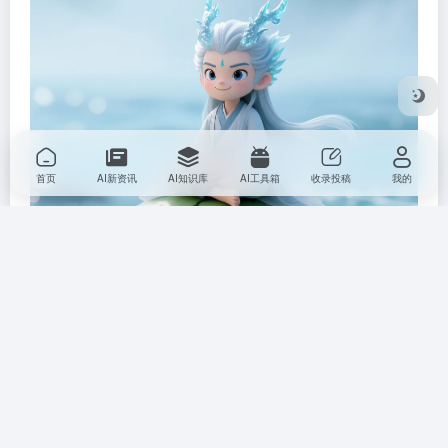
首页
AI新资讯
AI知识库
AI工具箱
收录投稿
我的
提示词：
身披金甲圣衣的孙悟空，以超小比例自然惬意
地盘坐在巨大的西瓜上，金箍棒斜倚肩头，火眼金睛闪