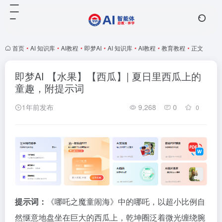
首页
•
AI 知识库
•
AI教程
•
即梦AI
•
AI 知识库
•
AI教程
•
教育教程
•
正文
即梦AI 【水果】【西瓜】| 夏日里西瓜上的
童趣，附提示词
1年前发布
9,268
0
0
提示词：
《哪吒之魔童闹海》中的哪吒，以超小比例自
然惬意地盘坐在巨大的西瓜上，乾坤圈泛着微光缠绕腕