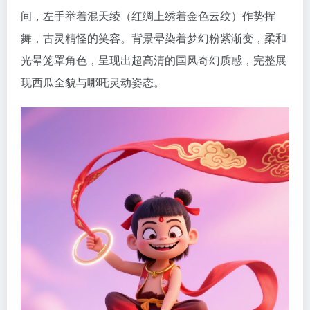
间，左手举着混天绫（红绸上绣着金色云纹）作势挥
舞，古灵精怪的笑容。背景晕染着梦幻粉紫渐变，柔和
光
晕笼罩角色，呈现出超高清的国风奇幻质感，完整展
现西瓜全貌与哪吒灵动姿态。