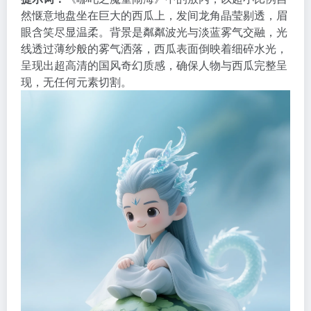
然惬意地盘坐在巨大的西瓜上，发间龙角晶莹剔透，眉
眼含笑尽显温柔。背景是粼粼波光与淡蓝雾气交融，光
线透过薄纱般的雾气洒落，西瓜表面倒映着细碎水
光，
呈现出超高清的国风奇幻质感，确保人物与西瓜完整呈
现，无任何元素切割。