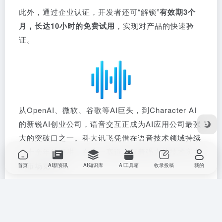
此外，通过企业认证，开发者还可“解锁”
有效期3个
月，长达10小时的免费试用
，实现对产品的快速验
证。
从OpenAI、微软、谷歌等AI巨头，到Character AI
的新锐AI创业公司，语音交互正成为AI应用公司最强
大的突破口之一。
科大讯飞凭借在语音技术领域持续
二十余年的深耕，在这一赛道上有着强大的技术实力
和市场竞争力。
首页
AI新资讯
AI知识库
AI工具箱
收录投稿
我的
IDC发布的报告显示，2024年上半年，中国人工智能
语音语义整体市场规模为 72.3 亿元人民币，同比增
长18%，科大讯飞市场份额在主要厂商中位居第一，