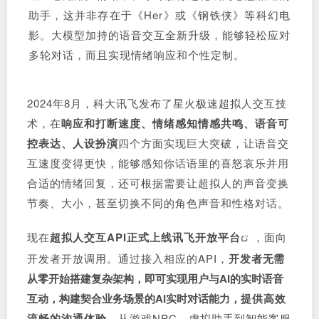
助手，这并非存在于《Her》或《钢铁侠》等科幻电
影。大模型加持的语音交互全新升级，能够轻松应对
多轮对话，而且实现情绪响应和个性定制。
2024年8月，科大讯飞发布了星火极速超拟人交互技
术，在
响应和打断速度、情绪感知情感共鸣、语音可
控表达、人设扮演
四个方面实现巨大突破，让语音交
互速度变得更快，能够感知你话语里的喜怒哀乐并用
合适的情绪回复，还可根据需要让超拟人的声音变换
节奏、大小，甚至切换不同的角色声音和性格对话。
现在
超拟人交互API正式上线
讯飞开放平台
，面向
开发者开放调用。通过接入相应的API，
开发者
无需
从零开始搭建复杂架构，即可实现用户与AI的实时语音
互动，构建契合业务场景的AI实时对话能力，
提供高效
流畅的沟通体验
。从游戏NPC、虚拟助手到智能客服