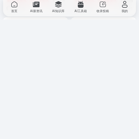
AI 新资讯
行业资讯
# 人工智能
# 数据中心
AI 新资讯
# 白银价格
教育资讯
# 教育技术
人类社会的未来
7个月前
5,825
4个月前
5,691
首页
AI新资讯
AI知识库
AI工具箱
收录投稿
我的
磐仪推出强固型边缘 AI 平台
摩尔线程开源 MusaCoder：
FPC-9309W-G5，支持 RTX
首个基于国产全功能 GPU 全
5090 显卡
栈训练的代码大模型
AI 新资讯
行业资讯
# 磐仪
# 边缘AI
AI 新资讯
行业资讯
# MusaCod
1个月前
2,583
2个月前
2,733