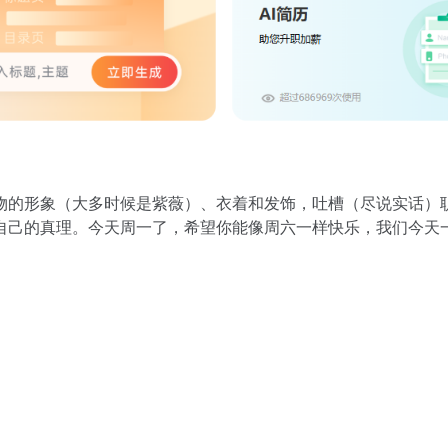
物的形象（大多时候是紫薇）、衣着和发饰，吐槽（尽说实话）
自己的真理。今天周一了，希望你能像周六一样快乐，我们今天一