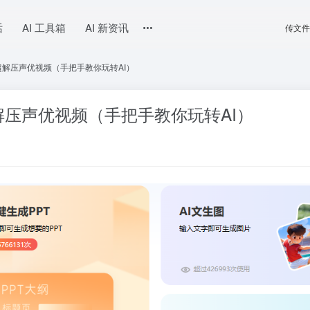
话
AI 工具箱
AI 新资讯
传文件
超解压声优视频（手把手教你玩转AI）
解压声优视频（手把手教你玩转AI）