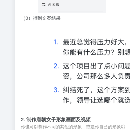
（3）得到文案结果
2. 制作唐朝女子形象画面及视频
你也可以制作不同的其他的形象，或是你自己的形象哦