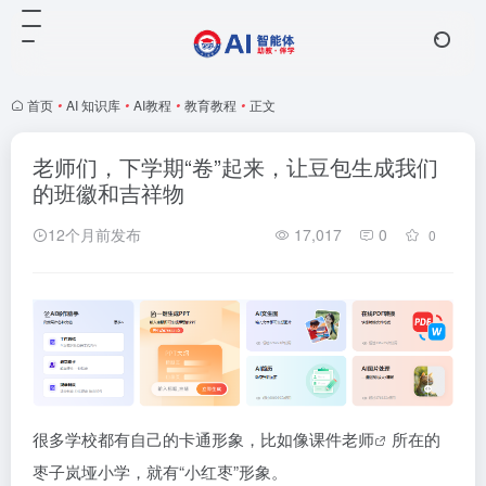
首页
•
AI 知识库
•
AI教程
•
教育教程
•
正文
老师们，下学期“卷”起来，让豆包生成我们
的班徽和吉祥物
12个月前发布
17,017
0
0
很多学校都有自己的卡通形象，比如像
课件老师
所在的
枣子岚垭小学，就有“小红枣”形象。