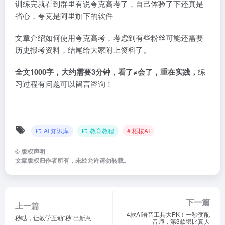
训练完就看到群里有说夸克高考了，自己体验了下还真是
省心，夸克是阿里旗下的软件
文章介绍如何使用夸克高考，考虑到有些粉丝可能还需要
历史报考资料，结尾给大家附上资料了。
全文1000字，大约需要3分钟
，
看了≠会了，重在实践，
练
习过程有问题可以留言咨询！
AI 知识库
教育教程
# 梧桉AI
©
版权声明
文章版权归作者所有，未经允许请勿转载。
下一篇
上一篇
4款AI语音工具大PK！一秒变配
秒哒，让教学互动“秒”出新意
音师，第3款堪比真人