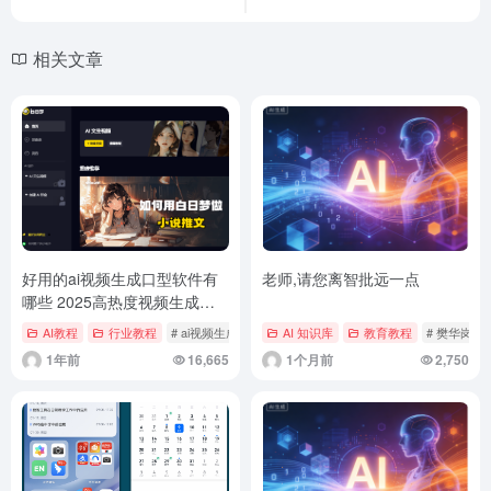
相关文章
好用的ai视频生成口型软件有
老师,请您离智批远一点
哪些 2025高热度视频生成口
型软件排行榜
AI教程
行业教程
# ai视频生成
AI 知识库
教育教程
# 樊华岗
1年前
16,665
1个月前
2,750