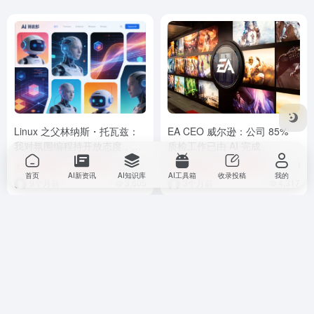
Linux 之父林纳斯・托瓦兹：
EA CEO 威尔逊：公司 85%
我对氛围编程持开放态度，别
质检工作已由 AI 完成
在正式场合用就行
AI 新资讯
行业资讯
# Linux
# 人工智能
AI 新资讯
# 林纳斯·托瓦兹
行业资讯
# EA
# 
首页
AI新资讯
AI知识库
AI工具箱
收录投稿
我的
9个月前
3,605
3个月前
4,317