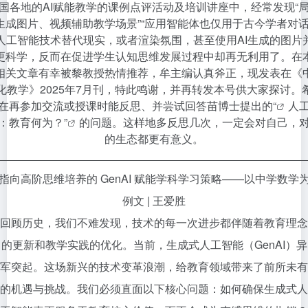
国各地的AI赋能教学的课例点评活动及培训讲座中，经常发现“
I生成图片、视频辅助教学场景”“应用智能体也仅用于古今学者对话
人工智能技术替代现实，或者渲染氛围，甚至使用AI生成的图片
更科学，反而在促进学生认知思维发展过程中却再无利用了。在
相关文章有幸被黎教授热情推荐，牟主编认真斧正，现发表在《
化教学》2025年7月刊，特此鸣谢，并再转发本号供大家探讨。
在再参加交流或授课时能反思、并尝试回答
苗博士提出的“
人
：教育何为？”
的问题。这样地多反思几次，一定会对自己，
的生态都更有意义。
指向高阶思维培养的 GenAI 赋能学科学习策略——以中学数学
例文 | 王爱胜
回顾历史，我们不难发现，技术的每一次进步都伴随着教育理念
的更新和教学实践的优化。当前，生成式人工智能（GenAI）异
军突起。这场新兴的技术变革浪潮，给教育领域带来了前所未有
的机遇与挑战。我们必须直面以下核心问题：如何确保生成式人