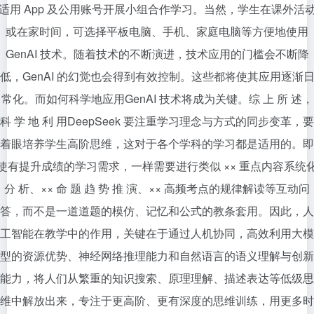
适用 App 及公用账号开展小组合作学习。当然，学生在课外活
或在家时间，可选择平板电脑、手机、家庭电脑等方便地使用
GenAI 技术。随着技术的不断演进，技术应用的门槛会不断降
低，GenAI 的幻觉也会得到有效控制。这些都将使其应用逐渐
常化。而如何科学地应用GenAI 技术将成为关键。综 上 所 述，
科 学 地 利 用DeepSeek 要注重学习理念与方式的同步变革，要
着眼培养学生高阶思维，这对于各个学科的学习都是适用的。即
使有提升成绩的学习需求，一样需要进行类似 ×× 重点内容系统
分 析、×× 命 题 趋 势 推 演、×× 高频考点的规律解读等互动问
答，而不是一道道题的模仿、记忆和公式的教条套用。因此，人
工智能在教学中的作用，关键在于通过人机协同，高效利用大模
型的资源优势、神经网络推理能力和自然语言的语义理解与创新
能力，将人们从繁重的知识搜索、原理理解、描述表达等低级思
维中解放出来，专注于更高阶、更有深度的思维训练，用更多时