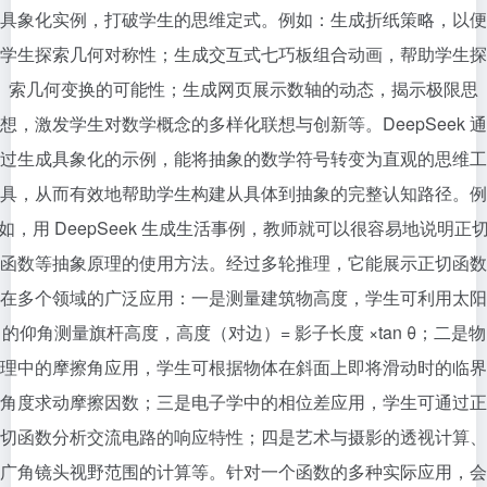
具象化实例，打破学生的思维定式。例如：生成折纸策略，以便
学生探索几何对称性；生成交互式七巧板组合动画，帮助学生探
索几何变换的可能性；生成网页展示数轴的动态，揭示极限思
想，激发学生对数学概念的多样化联想与创新等。DeepSeek 通
过生成具象化的示例，能将抽象的数学符号转变为直观的思维工
具，从而有效地帮助学生构建从具体到抽象的完整认知路径。例
如，用 DeepSeek 生成生活事例，教师就可以很容易地说明正
函数等抽象原理的使用方法。经过多轮推理，它能展示正切函数
在多个领域的广泛应用：一是测量建筑物高度，学生可利用太阳
的仰角测量旗杆高度，高度（对边）= 影子长度 ×tan θ；二是物
理中的摩擦角应用，学生可根据物体在斜面上即将滑动时的临界
角度求动摩擦因数；三是电子学中的相位差应用，学生可通过正
切函数分析交流电路的响应特性；四是艺术与摄影的透视计算、
广角镜头视野范围的计算等。针对一个函数的多种实际应用，会