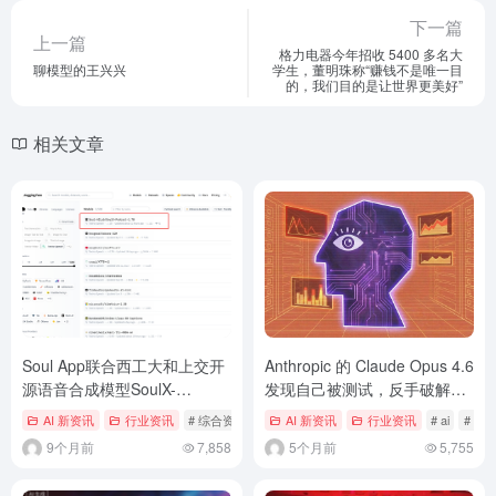
下一篇
上一篇
格力电器今年招收 5400 多名大
聊模型的王兴兴
学生，董明珠称“赚钱不是唯一目
的，我们目的是让世界更美好”
相关文章
Soul App联合西工大和上交开
Anthropic 的 Claude Opus 4.6
源语音合成模型SoulX-
发现自己被测试，反手破解了
Podcast,已登顶Hugging Face
答案密钥
AI 新资讯
行业资讯
# 综合资讯
AI 新资讯
行业资讯
# ai
# Ant
TTS趋势榜
9个月前
7,858
5个月前
5,755