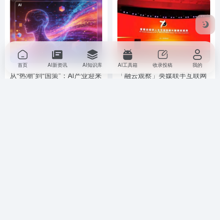
首页
AI新资讯
AI知识库
AI工具箱
收录投稿
我的
从“热潮”到“国策”：AI产业迎来
「融云观察」央媒联手互联网
新十年
平台试水短视频：海外网微叭
合讲华人故事
AI 新资讯
行业资讯
# AI导航
# AI导航网
AI 新资讯
# ai工具
行业资讯
# 手机
11个月前
8,536
6年前
11,691