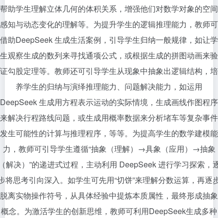
帮助学生理解立体几何的体积关系，增强他们对数学对象的空间
感知与动态变化的理解等。为提升学生的逻辑推理能力，教师可
借助DeepSeek 生成生活案例，引导学生归纳一般规律，如让学
生观察生成的数列来寻找通项公式，或根据生成的拼图动画来验
证勾股定理等。教师还可引导学生从现象中抽象出逻辑结构，培
养学生的归纳与演绎推理能力、问题解决能力，如运用
DeepSeek 生成用方程表示运动的实际情境，生成画线作图程序
来解决行程路线问题，或生成用概率数据来分析堵车等复杂事件
发生可能性的计算与推理程序，等等。为提高学生的数学建模能
力，教师可引导学生遵循“抽象（理解）→具象（应用）→抽象
（解决）”的递进式过程，主动利用 DeepSeek 进行学习探索，
步将思考引向深入。如学生可先用“切饼”来理解分数运算，再逐
脱离实物操作符号，从具体经验中提炼本质属性，最终形成抽象
概念。为激活学生的创新思维，教师可利用DeepSeek生成多种