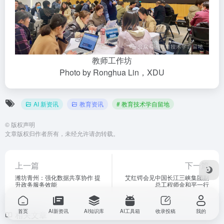
教师工作坊
Photo by Ronghua Lin，XDU
AI 新资讯
教育资讯
# 教育技术学自留地
©
版权声明
文章版权归作者所有，未经允许请勿转载。
上一篇
下一篇
潍坊青州：强化数据共享协作 提
艾红锷会见中国长江三峡集团副
升政务服务效能
总工程师金和平一行
首页
AI新资讯
AI知识库
AI工具箱
收录投稿
我的
相关文章