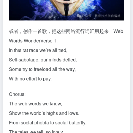
或者，创作一首歌，把这些网络流行词汇用起来：Web
Words WonderVerse 1:
In this rat race we’re all tied,
Self-sabotage, our minds defied.
Some try to freeload all the way,
With no effort to pay.
Chorus:
The web words we know,
Show the world’s highs and lows.
From social phobia to social butterfly,
The tales we tell, so lively.