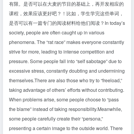
有限。是否可以在大麦的节目的基础上，再开发相应的
课程，效果应该更好吧？！比如，学生学完这些单词，
是否可以有一篇专门的阅读材料给他们阅读？In today’s
society, people are often caught up in various
phenomena. The “rat race” makes everyone constantly
strive for more, leading to intense competition and
pressure. Some people fall into “self sabotage” due to
excessive stress, constantly doubting and undermining
themselves.There are also those who try to “freeload,”
taking advantage of others’ efforts without contributing.
When problems arise, some people choose to “pass
the blame” instead of taking responsibility.Meanwhile,
some people carefully create their “persona,”
presenting a certain image to the outside world. There