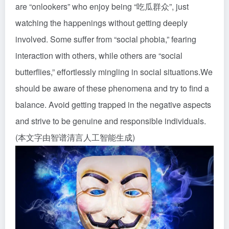
are “onlookers” who enjoy being “吃瓜群众”, just
watching the happenings without getting deeply
involved. Some suffer from “social phobia,” fearing
interaction with others, while others are “social
butterflies,” effortlessly mingling in social situations.We
should be aware of these phenomena and try to find a
balance. Avoid getting trapped in the negative aspects
and strive to be genuine and responsible individuals.
(本文字由智谱清言人工智能生成)