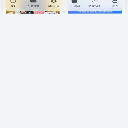
首页
AI新资讯
AI知识库
AI工具箱
收录投稿
我的
2026年全国教育工作会议召
抖音电商上线“肖像保护功
开：扎实推进人工智能赋能教
能”，防范“AI 仿冒带货达人”侵
育，加快普及全学段的人工智
权行为
AI 新资讯
教育资讯
# 教育信息化资讯
AI 新资讯
行业资讯
# AI 仿冒
能通识教育
7个月前
7,250
1个月前
2,107
支付宝上线教育部“中国教师”
歌曲生成平台 Suno 部分源码
小程序，提供培训查询、电子
泄露，被发现全网爬取数百万
工作证照等服务
歌曲训练 AI
AI 新资讯
教育资讯
# 支付宝
AI 新资讯
行业资讯
# ai
# Sun
11个月前
8,512
3周前
1,565