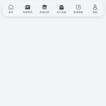
首页
AI新资讯
AI知识库
AI工具箱
收录投稿
我的
本平台内容均来源于投稿和网络，部分内容由 AI 生成，请仔
细甄别。本站对其实际跳转后内容不负任何责任。收录时内容
正常，但不保证内容长期真实完整。如无意侵犯您的权益，请
联系本站，我们将及时处理。