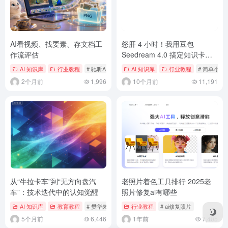
AI看视频、找要素、存文档工
怒肝 4 小时！我用豆包
作流评估
Seedream 4.0 搞定知识卡片
风格自由！（附提示词）
AI 知识库
行业教程
# 驰昕AI共学营
AI 知识库
行业教程
# 简单小意
2个月前
1,996
10个月前
11,191
从“牛拉卡车”到“无方向盘汽
老照片着色工具排行 2025老
车”：技术迭代中的认知觉醒
照片修复ai有哪些
AI 知识库
教育教程
# 樊华岗名班主任工作室
行业教程
# ai修复照片
5个月前
6,446
1年前
7,405