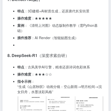
特点
：3D建模+AI材质生成，还原唐代长安街景
操作难度
：★★★★★
案例
：《清明上河图》动态版制作教学（需Python基
础）
插件推荐
：AI Render（智能贴图生成）
8. DeepSeek-R1
（深度求索自研）
特点
：古风美学AI引擎，精准还原诗词色彩体系
操作难度
：★★★☆☆
指令示例
：
“生成《山居秋暝》动画分镜：空山新雨→明月松间→浣
女归舟，水墨淡彩风格”