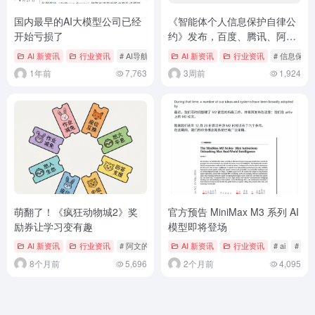
国内最早的AI大模型公司已经
《智能体个人信息保护自律公
开始亏损了
约》发布，百度、腾讯、阿
里、火山引擎等 31 家企业首
AI 新资讯
行业资讯
# AI导航
# AI导航网
AI 新资讯
# ai工具
行业资讯
# 信息保护
批签署
1年前
7,763
3周前
1,924
萌翻了！《疯狂动物城2》奖
官方预告 MiniMax M3 系列 AI
励券让学习变有趣
模型即将登场
AI 新资讯
行业资讯
# 阿文的AI与教学日记
AI 新资讯
行业资讯
# ai
# Min
8个月前
5,696
2个月前
4,095