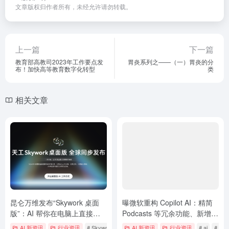
文章版权归作者所有，未经允许请勿转载。
上一篇
下一篇
教育部高教司2023年工作要点发
胃炎系列之——（一）胃炎的分
布！加快高等教育数字化转型
类
相关文章
昆仑万维发布“Skywork 桌面
曝微软重构 Copilot AI：精简
版”：AI 帮你在电脑上直接干
Podcasts 等冗余功能、新增
活
AutoPilot 智能体
AI 新资讯
行业资讯
# Skywork
# 昆仑万维
AI 新资讯
行业资讯
# ai
# Copi