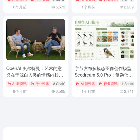
6个月前
5,573
1个月前
2,209
OpenAI 奥尔特曼：艺术的意
字节发布多模态图像创作模型
义在于源自人类的情感内核，
Seedream 5.0 Pro：复杂信息
AI 即便写出“满分诗篇”也难以
可视化、交互式精准编辑
AI 新资讯
行业资讯
# ChatGPT
# OpenAI
AI 新资讯
# 阿尔特曼
行业资讯
# Seedream
取代
9个月前
6,505
1个月前
2,141