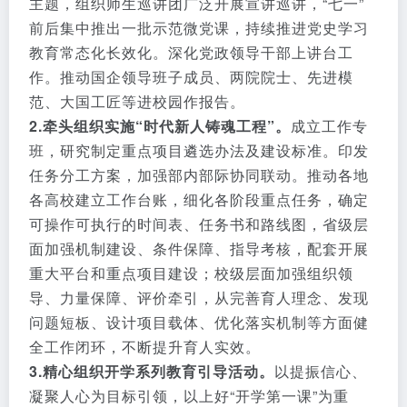
主题，组织师生巡讲团广泛开展宣讲巡讲，“七一”
前后集中推出一批示范微党课，持续推进党史学习
教育常态化长效化。深化党政领导干部上讲台工
作。推动国企领导班子成员、两院院士、先进模
范、大国工匠等进校园作报告。
2.牵头组织实施“时代新人铸魂工程”。
成立工作专
班，研究制定重点项目遴选办法及建设标准。印发
任务分工方案，加强部内部际协同联动。推动各地
各高校建立工作台账，细化各阶段重点任务，确定
可操作可执行的时间表、任务书和路线图，省级层
面加强机制建设、条件保障、指导考核，配套开展
重大平台和重点项目建设；校级层面加强组织领
导、力量保障、评价牵引，从完善育人理念、发现
问题短板、设计项目载体、优化落实机制等方面健
全工作闭环，不断提升育人实效。
3.精心组织开学系列教育引导活动。
以提振信心、
凝聚人心为目标引领，以上好“开学第一课”为重