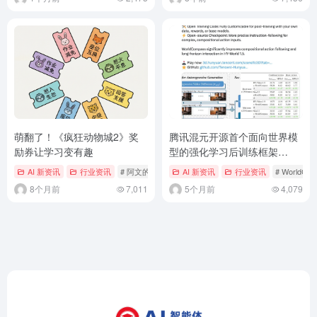
萌翻了！《疯狂动物城2》奖
腾讯混元开源首个面向世界模
励券让学习变有趣
型的强化学习后训练框架
WorldCompass
AI 新资讯
行业资讯
# 阿文的AI与教学日记
AI 新资讯
行业资讯
# WorldCo
8个月前
7,011
5个月前
4,079