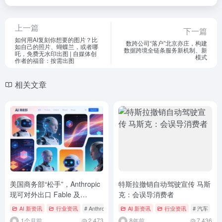
上一篇
下一篇
如何用AI复刻你想要的图片？比
数跨公司“落户”北京亦庄，构建
如自己的照片、蝴蝶兰，或者哪
数据跨境全链条服务新机制、新
吒，免费无水印出图 | 自媒体创
模式
作者的福音：按需出图
相关文章
美国商务部“松手”，Anthropic
特斯拉撤销自动驾驶宣传 马斯
现可对外出口 Fable 及
克：会误导消费者
Mythos AI 模型
AI 新资讯
行业资讯
# Anthropic
AI 新资讯
行业资讯
# 汽车
1个月前
2,473
8年前
7,436