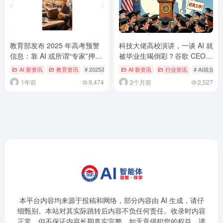
教育部发布 2025 年高考预警
科技大佬高校演讲，一谈 AI 就
信息：靠 AI 或所谓“专家”押中
被毕业生喝倒彩？谷歌 CEO
题目可能性极小
皮查伊自称“很乐观”
AI 新资讯
教育资讯
# 2025高考
# AI押题
AI 新资讯
# 人工智能
行业资讯
# AI就业
1年前
9,474
2个月前
2,527
本平台内容均来源于投稿和网络，部分内容由 AI 生成，请仔
细甄别。本站对其实际跳转后内容不负任何责任。收录时内容
正常，但不保证内容长期真实完整。如无意侵犯您的权益，请