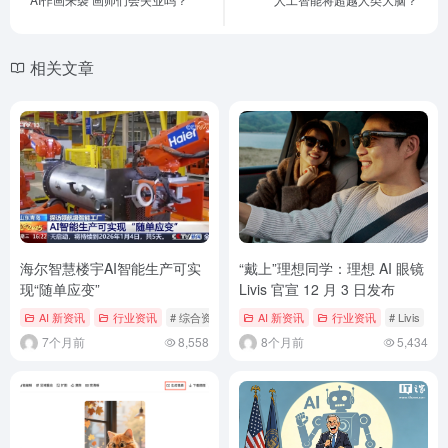
相关文章
海尔智慧楼宇AI智能生产可实
“戴上”理想同学：理想 AI 眼镜
现“随单应变”
Livis 官宣 12 月 3 日发布
AI 新资讯
行业资讯
# 综合资讯
AI 新资讯
行业资讯
# Livis
#
7个月前
8,558
8个月前
5,434