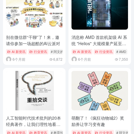
别在微信群“干聊”了！来，邀
消息称 AMD 首款机架级 AI 系
请你参加一场超酷的AI云派对
统 "Helios" 大规模量产延至
2027 年
AI 新资讯
行业资讯
# 阿文的AI与教学日记
AI 新资讯
行业资讯
# AMD
# 
6个月前
6,872
6个月前
7,350
人工智能时代技术批判的20本
萌翻了！《疯狂动物城2》奖
经典著作，让我们理性地看待
励券让学习变有趣
大潮涌动，睿智地审视教育和
AI 新资讯
教育资讯
# 教育技术学自留地
AI 新资讯
行业资讯
# 阿文的A