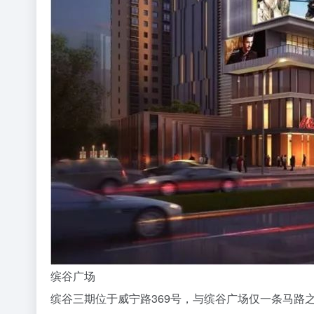
缤谷广场
缤谷三期位于威宁路369号，与缤谷广场仅一条马路之隔