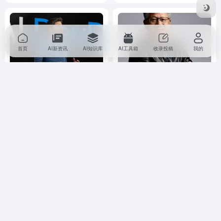
首页
AI新资讯
AI知识库
AI工具箱
收录投稿
我的
又买一家：OpenAI 将收购
消息称英伟达 CEO 黄仁勋本
Neptune，强化 AI 模型训练监
周访韩，与本土巨头洽谈 AI、
控能力
机器人合作
AI 新资讯
行业资讯
# ai
# OpenAI
AI 新资讯
# 人工智能
行业资讯
# SK 集团
8个月前
5,852
2个月前
3,388