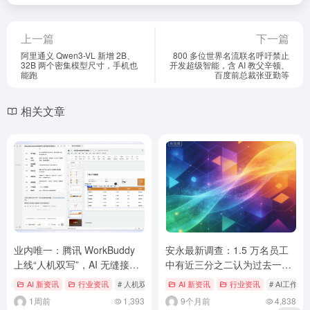
上一篇
下一篇
阿里通义 Qwen3-VL 新增 2B、
800 多位世界名流联名呼吁禁止
32B 两个密集模型尺寸，手机也
开发超级智能，含 AI 教父辛顿、
能跑
百度前总裁张亚勤等
相关文章
业内唯一：腾讯 WorkBuddy
安永最新调查：1.5 万名员工
上线“人机双写”，AI 无缝接力
中有近三分之二认为过去一年
编辑
工作更忙，但不全是 AI 的锅
AI 新资讯
行业资讯
# 人机双写
# 腾讯 WorkBuddy
AI 新资讯
行业资讯
# AI工作
1周前
1,393
9个月前
4,838