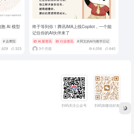
 AI 模型
终于等到你！腾讯IMA上线Copilot，一个能
记住你的AI伙伴来了
# 达摩院
AI 新资讯
行业资讯
# 阿文的AI与教学日记
1,629
323
3个月前
4,056
640
扫码关注公众号
扫码加微信好友