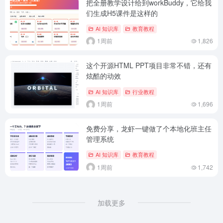
把全册教学设计给到workBuddy，它给我
们生成H5课件是这样的
AI 知识库
教育教程
1周前
1,826
这个开源HTML PPT项目非常不错，还有
炫酷的动效
AI 知识库
行业教程
1周前
1,696
免费分享，龙虾一键做了个本地化班主任
管理系统
AI 知识库
教育教程
1周前
1,742
加载更多