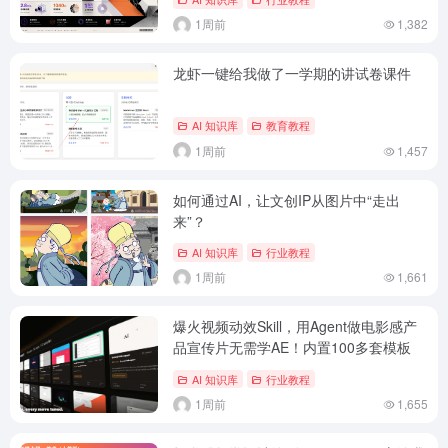
1周前
1,382
龙虾一键给我做了一学期的讲试卷课件
AI 知识库
教育教程
1周前
1,457
如何通过AI，让文创IP从图片中“走出
来”？
AI 知识库
行业教程
1周前
1,661
爆火视频动效Skill，用Agent做电影感产
品宣传片无需学AE！内置100多套模板
AI 知识库
行业教程
1周前
1,655